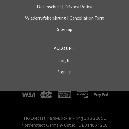
Datenschutz | Privacy Policy
Wiederrufsbelehrung | Cancellation Form
Sitemap
ACCOUNT
Log In
Sign Up
Select
Currency
TK-Diecast Hans-Böckler-Ring 23B 22851
Norderstedt Germany Ust.Id.: DE314894218